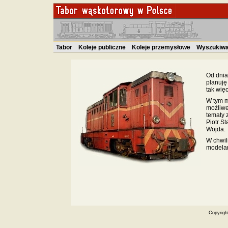
Tabor
Koleje publiczne
Koleje przemysłowe
Wyszukiwa
Od dnia
planuję
tak wię
W tym m
możliwe
tematy 
Piotr St
Wojda.
W chwil
modelar
Copyrigh