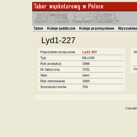
Tabor
Koleje publiczne
Koleje przemysłowe
Wyszukiwa
Lyd1-227
Poprzednie oznaczenie
Lyd1-307
St
Typ
WLs150
Rok produkcji
1966
U
Nr fabryczny
7231
Stan
złom
Rok złomowania
1994
Szerokości torów
750
Copyrigh