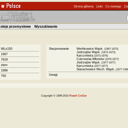
Strona główna
Linki
Co nowego
Za
oleje przemysłowe
Wyszukiwanie
WLs150
Stacjonowanie
Werbkowice Wąsk.
(1967-1973)
Jedrzejów Wąsk.
(1973-1973)
1967
Karczmiska
(1973-1976)
Cukrownia Włostów
7629
(1976-1977)
Jedrzejów Wąsk.
(1977-1977)
złom
Karczmiska
(1977-1977)
Starachowice Wsch. Wąsk.
(1977-198
1986
Uwagi
750
Copyright © 1999-2010
Paweł Cieślar