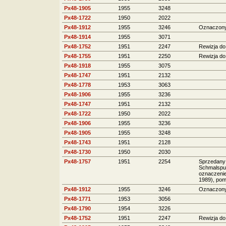
Px48-1905
1955
3248
Px48-1722
1950
2022
Px48-1912
1955
3246
Oznaczony
Px48-1914
1955
3071
Px48-1752
1951
2247
Rewizja do
Px48-1755
1951
2250
Rewizja do
Px48-1918
1955
3075
Px48-1747
1951
2132
Px48-1778
1953
3063
Px48-1906
1955
3236
Px48-1747
1951
2132
Px48-1722
1950
2022
Px48-1906
1955
3236
Px48-1905
1955
3248
Px48-1743
1951
2128
Px48-1730
1950
2030
Px48-1757
1951
2254
Sprzedany 
Schmalspur
oznaczenie
1989), pom
Px48-1912
1955
3246
Oznaczony
Px48-1771
1953
3056
Px48-1790
1954
3226
Px48-1752
1951
2247
Rewizja do