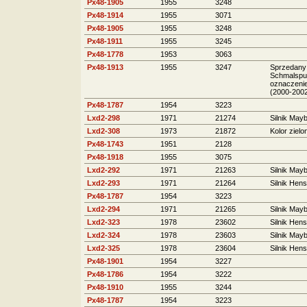
Px48-1905
1955
3248
Px48-1914
1955
3071
Px48-1905
1955
3248
Px48-1911
1955
3245
Px48-1778
1953
3063
Px48-1913
1955
3247
Sprzedany 
Schmalspu
oznaczenie
(2000-2002
Px48-1787
1954
3223
Lxd2-298
1971
21274
Silnik May
Lxd2-308
1973
21872
Kolor zielo
Px48-1743
1951
2128
Px48-1918
1955
3075
Lxd2-292
1971
21263
Silnik May
Lxd2-293
1971
21264
Silnik Hens
Px48-1787
1954
3223
Lxd2-294
1971
21265
Silnik May
Lxd2-323
1978
23602
Silnik Hens
Lxd2-324
1978
23603
Silnik May
Lxd2-325
1978
23604
Silnik Hens
Px48-1901
1954
3227
Px48-1786
1954
3222
Px48-1910
1955
3244
Px48-1787
1954
3223