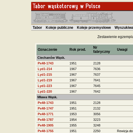
Tabor
Koleje publiczne
Koleje przemysłowe
Wyszukiwa
Zestawienie egzempla
Nr
Oznaczenie
Rok prod.
Uwagi
fabryczny
Ciechanów Wąsk.
Px48-1743
1951
2128
Lyd1-214
1967
7636
Lyd1-215
1967
7637
Lyd1-219
1967
7641
Lyd1-223
1967
7645
Lyd1-220
1967
7642
Mława Wąsk.
Px48-1743
1951
2128
Px48-1747
1951
2132
Px48-1771
1953
3056
Px48-1787
1954
3223
Px48-1905
1955
3248
Px48-1755
1951
2250
Rewizja do