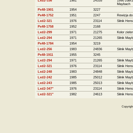
Lxd2-336
1981
24335
1990 zderze
Maybach
Px48-1901
1954
3227
Px48-1752
1951
2247
Rewizja do
Lxd2-321
1976
23114
Silnik Hens
Px48-1758
1952
2168
Lxd2-299
1971
21275
Kolor zielo
Lxd2-294
1971
21265
Silnik May
Px48-1784
1954
3219
Lxd2-256
1983
24836
Silnik May
Px48-1911
1955
3245
Lxd2-294
1971
21265
Silnik May
Lxd2-321
1976
23114
Silnik Hens
Lxd2-248
1983
24848
Silnik May
Lxd2-242
1985
25012
Silnik May
Lxd2-243
1985
25013
Silnik May
Lxd2-347"
1976
23114
Silnik Hens
Lxd2-321"
1982
24613
Silnik Hens
Copyrigh