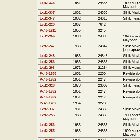
Lxd2-336
1981
24335
1990 zderze
Maybach
Lxd2-337
1981
24336
Silnik May
Lxd2-347
1982
24613
Silnik Hens
Lyd1-220
1967
7642
Px48-1911
1955
3245
Lxd2-255
1983
24835
1990 zderze
Maybach
Lxd2-247
1983
24847
Silnik May
jest napraw
Lxd2-248
1983
24848
Silnik May
Lxd2-256
1983
24836
Silnik May
Lxd2-293
1971
21264
Silnik Hens
Px48-1755
1951
2250
Rewizja do
Px48-1752
1951
2247
Rewizja do
Lxd2-323
1978
23602
Silnik Hens
Px48-1752
1951
2247
Rewizja do
Px48-1752
1951
2247
Rewizja do
Px48-1787
1954
3223
Lxd2-337
1981
24336
Silnik May
Lxd2-255
1983
24835
1990 zderze
Maybach
Lxd2-256
1983
24836
Silnik May
Lxd2-255
1983
24835
1990 zderze
Maybach